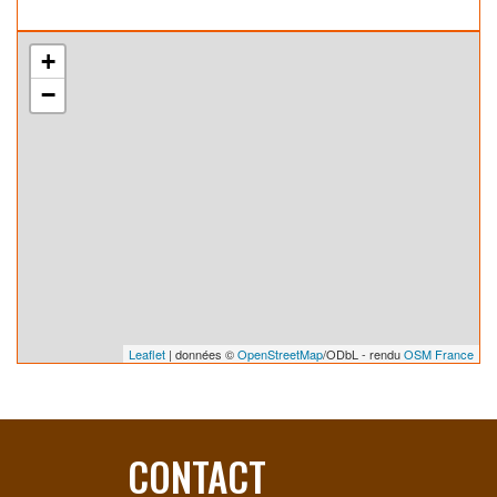
+
−
Leaflet
| données ©
OpenStreetMap
/ODbL - rendu
OSM France
CONTACT