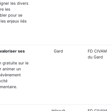
igner les divers
re les
bler pour se
les enjeux liés
valoriser ses
Gard
FD CIVAM
du Gard
 gratuite sur le
r animer un
un évènement
acité
mentaire.
Hérault
FD CIVAM