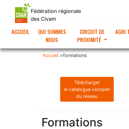
Fédération régionale
des Civam
d'Occitanie
ACCUEIL
(CURRENT)
QUI SOMMES
CIRCUIT DE
AGRI 
NOUS
PROXIMITÉ
Accueil
>
formations
Télécharger
le catalogue complet
du réseau
Formations