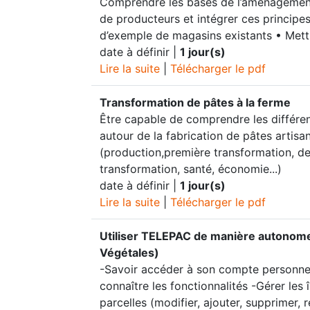
Comprendre les bases de l’aménagemen
de producteurs et intégrer ces principes
d’exemple de magasins existants • Met
date à définir |
1 jour(s)
Lire la suite
|
Télécharger le pdf
Transformation de pâtes à la ferme
Être capable de comprendre les différe
autour de la fabrication de pâtes artisa
(production,première transformation, d
transformation, santé, économie...)
date à définir |
1 jour(s)
Lire la suite
|
Télécharger le pdf
Utiliser TELEPAC de manière autonom
Végétales)
-Savoir accéder à son compte personnel
connaître les fonctionnalités -Gérer les î
parcelles (modifier, ajouter, supprimer, 