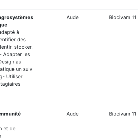
 agrosystèmes
Aude
Biocivam 11
que
adapté à
entifier des
ntir, stocker,
t- Adapter les
Design au
atique un suivi
- Utiliser
stagiaires
immunité
Aude
Biocivam 11
n et de
e