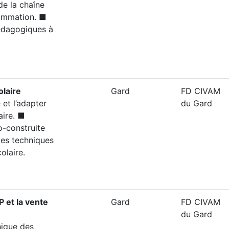
de la chaîne
sommation. ■
édagogiques à
olaire
Gard
FD CIVAM
et l’adapter
du Gard
aire. ■
o-construite
les techniques
olaire.
 et la vente
Gard
FD CIVAM
du Gard
hique des