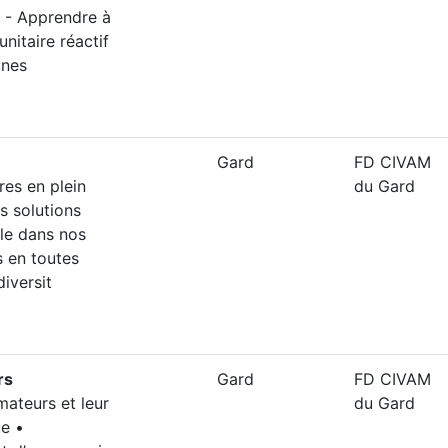
 - Apprendre à
itaire réactif
unes
Gard
FD CIVAM
res en plein
du Gard
s solutions
ole dans nos
s en toutes
diversit
rs
Gard
FD CIVAM
ateurs et leur
du Gard
e •