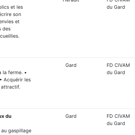
lics et les
du Gard
écrire son
envies et
s des
ueillies.
Gard
FD CIVAM
à la ferme. •
du Gard
• Acquérir les
ttractif.
ux du
Gard
FD CIVAM
du Gard
 au gaspillage