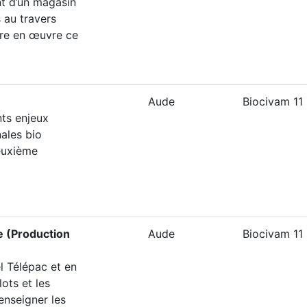
t d’un magasin
 au travers
tre en œuvre ce
Aude
Biocivam 11
nts enjeux
nales bio
euxième
e (Production
Aude
Biocivam 11
 Télépac et en
lots et les
renseigner les