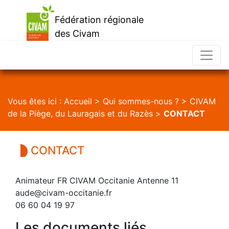
Fédération régionale
des Civam
d'Occitanie
Vous êtes ici :
Accueil
>
Qui sommes-nous ?
>
CIVAM
de la Piège, du Lauragais et du Razès
>
CONTACT
CONTACT
Animateur FR CIVAM Occitanie Antenne 11
aude@civam-occitanie.fr
06 60 04 19 97
Les documents liés