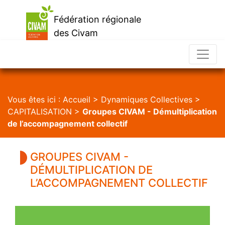
Fédération régionale
des Civam
d'Occitanie
Vous êtes ici :
Accueil
>
Dynamiques Collectives
>
CAPITALISATION
>
Groupes CIVAM - Démultiplication
de l’accompagnement collectif
GROUPES CIVAM -
DÉMULTIPLICATION DE
L’ACCOMPAGNEMENT COLLECTIF