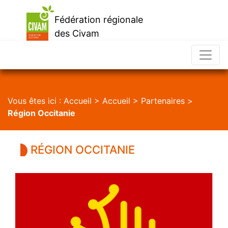
Fédération régionale
des Civam
d'Occitanie
Vous êtes ici :
Accueil
>
Accueil
>
Partenaires
>
Région Occitanie
RÉGION OCCITANIE