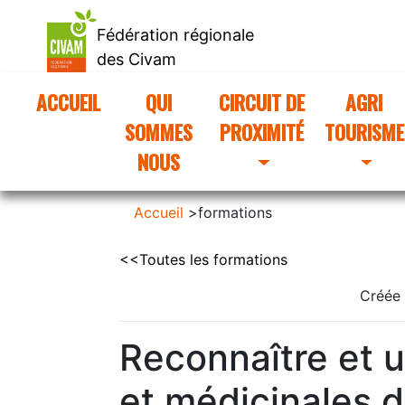
Fédération régionale
des Civam
d'Occitanie
ACCUEIL
(CURRENT)
QUI
CIRCUIT DE
AGRI
SOMMES
PROXIMITÉ
TOURISME
NOUS
Accueil
>
formations
<<Toutes les formations
Créée 
Reconnaître et u
et médicinales d