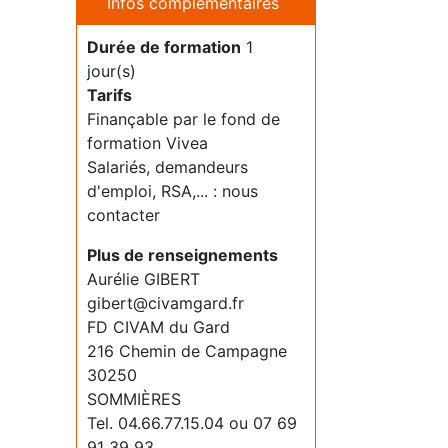
Infos complémentaires
Durée de formation
1
jour(s)
Tarifs
Finançable par le fond de
formation Vivea
Salariés, demandeurs
d'emploi, RSA,... : nous
contacter
Plus de renseignements
Aurélie GIBERT
gibert@civamgard.fr
FD CIVAM du Gard
216 Chemin de Campagne
30250
SOMMIÈRES
Tel. 04.66.77.15.04 ou 07 69
91 39 93