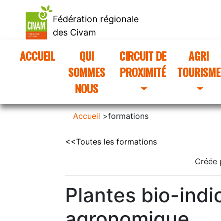
Fédération régionale
des Civam
d'Occitanie
ACCUEIL
(CURRENT)
QUI
CIRCUIT DE
AGRI
SOMMES
PROXIMITÉ
TOURISME
NOUS
Accueil
>
formations
<<Toutes les formations
Créée 
Plantes bio-indic
agronomique