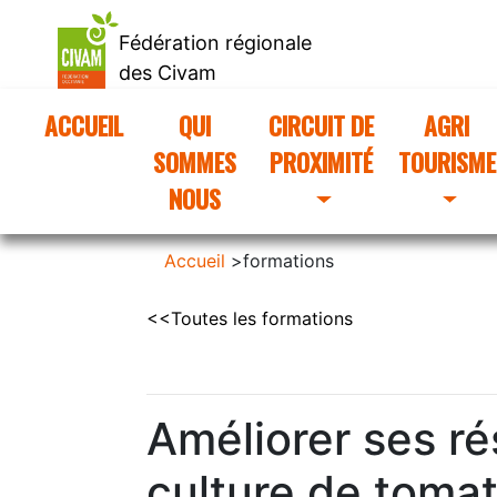
Fédération régionale
des Civam
d'Occitanie
ACCUEIL
(CURRENT)
QUI
CIRCUIT DE
AGRI
SOMMES
PROXIMITÉ
TOURISME
NOUS
Accueil
>
formations
<<Toutes les formations
Améliorer ses r
culture de tomat