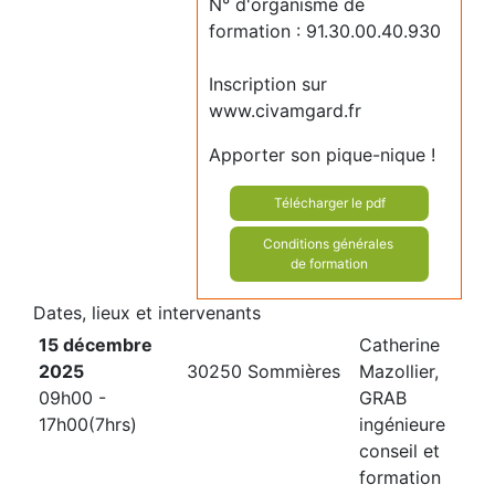
N° d'organisme de
formation : 91.30.00.40.930
Inscription sur
www.civamgard.fr
Apporter son pique-nique !
Télécharger le pdf
Conditions générales
de formation
Dates, lieux et intervenants
15 décembre
Catherine
2025
30250 Sommières
Mazollier,
09h00 -
GRAB
17h00(7hrs)
ingénieure
conseil et
formation