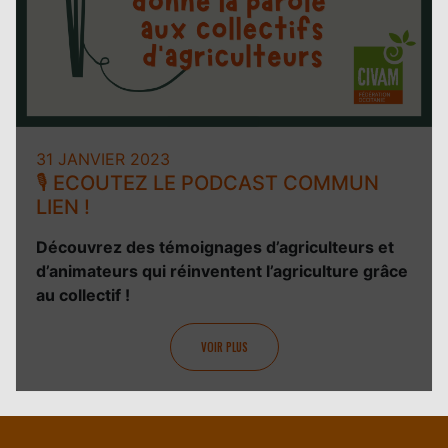
31 JANVIER 2023
🎙️ ECOUTEZ LE PODCAST COMMUN
LIEN !
Découvrez des témoignages d’agriculteurs et
d’animateurs qui réinventent l’agriculture grâce
au collectif !
VOIR PLUS