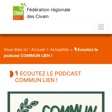
Fédération régionale
des Civam
d'Occitanie
Vous êtes ici :
Accueil
>
Actualités
>
🎙️ Ecoutez le
podcast COMMUN LIEN !
🎙️ ECOUTEZ LE PODCAST
COMMUN LIEN !