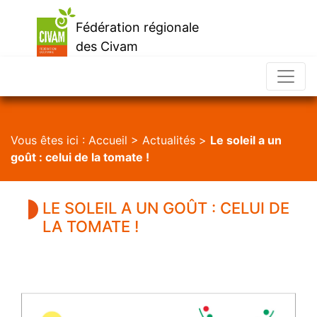
Fédération régionale
des Civam
d'Occitanie
Vous êtes ici :
Accueil
>
Actualités
>
Le soleil a un
goût : celui de la tomate !
LE SOLEIL A UN GOÛT : CELUI DE
LA TOMATE !