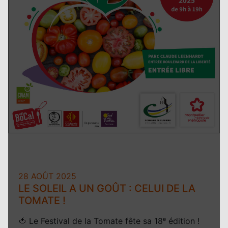
28 AOÛT 2025
LE SOLEIL A UN GOÛT : CELUI DE LA
TOMATE !
🍅 Le Festival de la Tomate fête sa 18ᵉ édition !